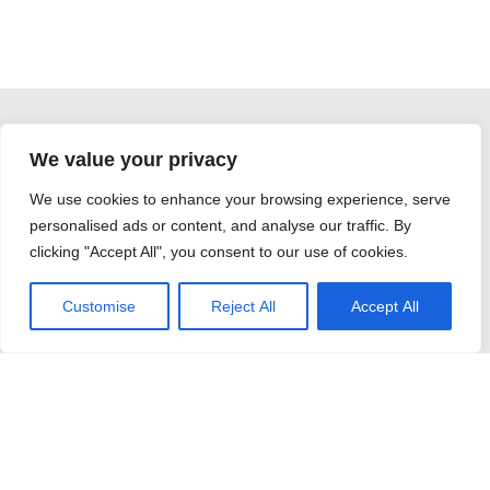
We value your privacy
Proyectos y novedades
We use cookies to enhance your browsing experience, serve
personalised ads or content, and analyse our traffic. By
clicking "Accept All", you consent to our use of cookies.
Customise
Reject All
Accept All
Redes comunitarias para
familias con mejor calidad de
vida en un entorno saludable
(CHAMPS)